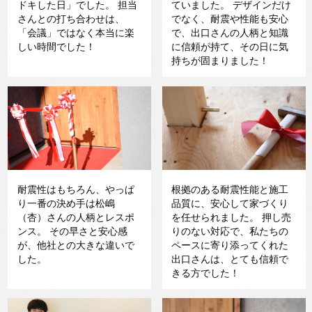
ドキした日」でした。 担当
ていました。 デザインだけ
さんとの打ち合わせは、
でなく、耐震や性能も安心
「会議」ではなく本当に楽
で、出口さんの人柄と知識
しい時間でした！
に信頼が持て、その日に気
持ちが固まりました！
耐震性はもちろん、やっぱ
根拠のある耐震性能と施工
り一番の決め手は松嶋
品質に、安心して家づくり
（杏）さんの人柄とレスポ
を任せられました。 押し売
ンス。 その早さと安心感
りのない対応で、私たちの
が、他社との大きな違いで
ペースに寄り添ってくれた
した。
出口さんは、とても信頼で
きる方でした！