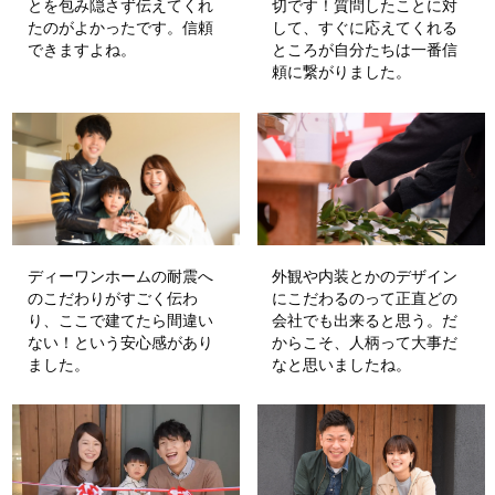
とを包み隠さず伝えてくれ
切です！質問したことに対
たのがよかったです。信頼
して、すぐに応えてくれる
できますよね。
ところが自分たちは一番信
頼に繋がりました。
ディーワンホームの耐震へ
外観や内装とかのデザイン
のこだわりがすごく伝わ
にこだわるのって正直どの
り、ここで建てたら間違い
会社でも出来ると思う。だ
ない！という安心感があり
からこそ、人柄って大事だ
ました。
なと思いましたね。