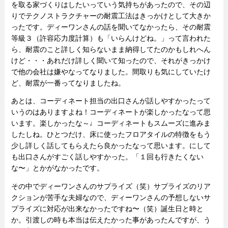
を取る家づくりはしたいっていう気持ちがあったので、その辺
りでテクノストラクチャーの耐震工法はきっかけとして大きか
ったです。ディーワンさんの話を聞いてなかったら、その耐震
等級３（許容応力度計算）も「いらんけどね。」って言われた
ら、耐震のこと詳しく知らないまま納得してたのかもしれへん
けど・・・あれだけ詳しく聞いて知ったので、それがきっかけ
で他の会社は嫌やなってなりました。間取りも気にしていたけ
ど、耐震が一番ってなりましたね。
あとは、コーディネート担当の出口さんが話しやすかったって
いうのはありますよね！コーディネートが楽しかったなって思
います。楽しかったな～♩コーディネートもスムーズに進みま
したしね。ひとつだけ、床に使ったフロアタイルの特徴をもう
少し詳しく話してもらえたら良かったなって思います。にして
も出口さんがすごく話しやすかった。「１回も行きたくない
な〜」とかがなかったです。
その中でディーワンさんのサプライズ（笑）サプライズのリア
クションが苦手な夫婦なので、ディーワンさんの予想しないサ
プライズに対応が出来なかったですね〜（笑）誕生日と時と
か。引渡しの時も本当は伝えたかった事があったんですが、う