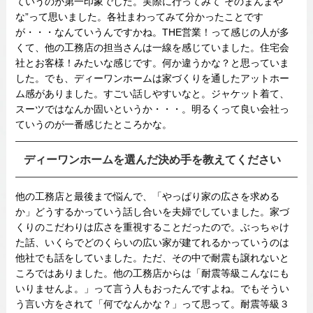
ていうのが第一印象でした。実際に行ってみて”そのまんまや
な”って思いました。各社まわってみて分かったことです
が・・・なんていうんですかね。THE営業！って感じの人が多
くて、他の工務店の担当さんは一線を感じていました。住宅会
社とお客様！みたいな感じです。何か違うかな？と思っていま
した。でも、ディーワンホームは家づくりを通したアットホー
ム感がありました。すごい話しやすいなと。ジャケット着て、
スーツではなんか固いというか・・・。明るくって良い会社っ
ていうのが一番感じたところかな。
ディーワンホームを選んだ決め手を教えてください
他の工務店と最後まで悩んで、「やっぱり家の広さを求める
か」どうするかっていう話し合いを夫婦でしていました。家づ
くりのこだわりは広さを重視することだったので。ぶっちゃけ
た話、いくらでどのくらいの広い家が建てれるかっていうのは
他社でも話をしていました。ただ、その中で耐震も譲れないと
ころではありました。他の工務店からは「耐震等級こんなにも
いりませんよ。」って言う人もおったんですよね。でもそうい
う言い方をされて「何でなんかな？」って思って。耐震等級３