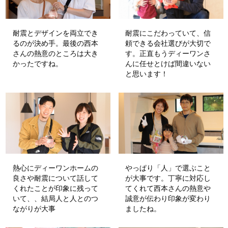
耐震とデザインを両立でき
耐震にこだわっていて、信
るのが決め手。最後の西本
頼できる会社選びが大切で
さんの熱意のところは大き
す。正直もうディーワンさ
かったですね。
んに任せとけば間違いない
と思います！
熱心にディーワンホームの
やっぱり「人」で選ぶこと
良さや耐震について話して
が大事です。丁寧に対応し
くれたことが印象に残って
てくれて西本さんの熱意や
いて、、結局人と人とのつ
誠意が伝わり印象が変わり
ながりが大事
ましたね。