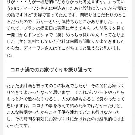
りが・・・万が一理想的にならなかった考え直すか。』ってい
うのはディーワンさんに申込みしたあと設計に入ってから”実は
の話ですけど”夫婦で言ってたんです。間取りはこだわりのとこ
ろだったので、万が一という気持ちもどこかありました。。。
それで、プランの提案日に実際に考えてもらった間取りを見て
一発目からドンピシャで（笑）めっちゃ良いやん！ってなりま
した（笑）無料でしていた他社は何回も間取りが出てきました
からね。ディーワンさんはそこがちょっと違うなと思いまし
た。
コロナ渦でのお家づくりを振り返って
たまたま計画と被ってのこの状況でしたが、その間にお家づく
りできてよかったなって思います！！これがアパートやったら
もっと外で遊べなくなるし、人の視線もあるしで良かったって
思いますね。コロナの事を考えて始めた訳ではなかったけど、
こんな時期やったからこそ子供を連れてどこも行けなかった
し、その時間を有効にお家づくりにかけれたのは結果的にはよ
かったです。