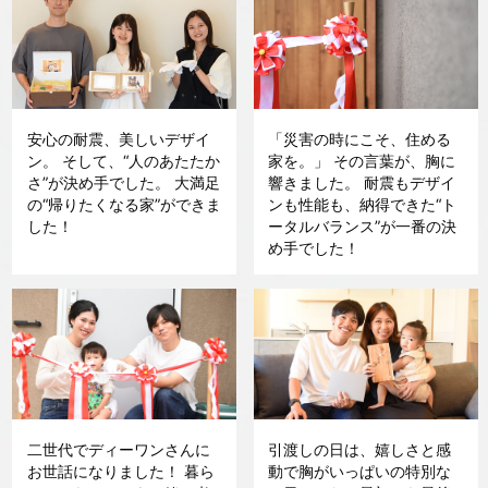
安心の耐震、美しいデザイ
「災害の時にこそ、住める
ン。 そして、“人のあたたか
家を。」 その言葉が、胸に
さ”が決め手でした。 大満足
響きました。 耐震もデザイ
の“帰りたくなる家”ができま
ンも性能も、納得できた“ト
した！
ータルバランス”が一番の決
め手でした！
二世代でディーワンさんに
引渡しの日は、嬉しさと感
お世話になりました！ 暮ら
動で胸がいっぱいの特別な