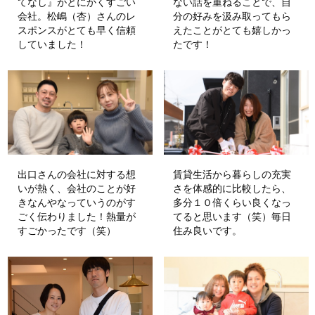
てなし』がとにかくすごい
ない話を重ねることで、自
会社。松嶋（杏）さんのレ
分の好みを汲み取ってもら
スポンスがとても早く信頼
えたことがとても嬉しかっ
していました！
たです！
出口さんの会社に対する想
賃貸生活から暮らしの充実
いが熱く、会社のことが好
さを体感的に比較したら、
きなんやなっていうのがす
多分１０倍くらい良くなっ
ごく伝わりました！熱量が
てると思います（笑）毎日
すごかったです（笑）
住み良いです。