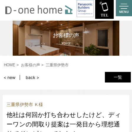
お客様の声
voice
HOME
お客様の声
三重県伊勢市
一覧
< new
back >
三重県伊勢市 Ｋ様
他社は何回か打ち合わせしたけど、ディ
ーワンの間取り提案は一発目から理想通