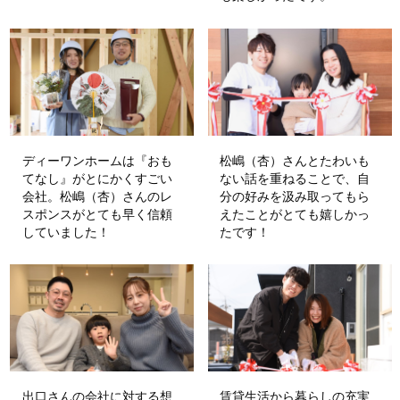
ディーワンホームは『おも
松嶋（杏）さんとたわいも
てなし』がとにかくすごい
ない話を重ねることで、自
会社。松嶋（杏）さんのレ
分の好みを汲み取ってもら
スポンスがとても早く信頼
えたことがとても嬉しかっ
していました！
たです！
出口さんの会社に対する想
賃貸生活から暮らしの充実