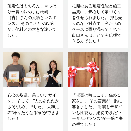
耐震性はもちろん、やっぱ
根拠のある耐震性能と施工
り一番の決め手は松嶋
品質に、安心して家づくり
（杏）さんの人柄とレスポ
を任せられました。 押し売
ンス。 その早さと安心感
りのない対応で、私たちの
が、他社との大きな違いで
ペースに寄り添ってくれた
した。
出口さんは、とても信頼で
きる方でした！
安心の耐震、美しいデザイ
「災害の時にこそ、住める
ン。 そして、“人のあたたか
家を。」 その言葉が、胸に
さ”が決め手でした。 大満足
響きました。 耐震もデザイ
の“帰りたくなる家”ができま
ンも性能も、納得できた“ト
した！
ータルバランス”が一番の決
め手でした！