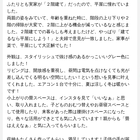
ふたりとも実家が「２階建て」だったので、平屋に憧れていま
した。
両親の姿をみていて、年齢を重ねた時に、階段の上り下りや２
階の掃除が大変で、２階に上がる機会が減っているなと感じま
した。２階建てでの暮らしも考えましたけど、やっぱり「建て
るなら平屋にしよう！」と夫婦で意見が一致しました。家事が
楽で、平屋にして大正解でした！
外観は、スタイリッシュで抜け感のあるかっこいいグレー色に
しました！
リビングは、開放感を重視し、昼間は電気を点けなくても光が
差し込んでくる明るい空間にしたい！という想いを見事に叶え
てくれました。エアコン１台で十分に、夏は涼しく冬は暖かい
です！
小上がりの畳スペースは、インスタを見て「いいなぁ」と思
い、取り入れました。子どものおむつ替えやお昼寝スペースと
して使用したり、来客があった際は腰掛けスペースになった
り。色々な活用ができとても気に入っています！親からも「畳
はええなぁ」と気に入ってもらいました。
収納もたくさん作ってもらい、満足しています！子供の手が届