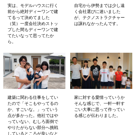
実は、モデルハウスに行く
自宅から伊勢までは少し遠
前から絶対ディーワンで建
く会社選びに迷いました
てるって決めてました
が、テクノストラクチャー
（笑）一度会社決めストッ
は譲れなかったんです。
プした間もディーワンで建
てたいなって思ってたか
ら。
建築に関わる仕事をしてい
家に対する愛情っていうか
たので「そこもやってるの
そんな感じで、一軒一軒す
か、すごいな。」っていう
ごい大事に思って作ってい
点が多かった。他社ではや
る感じが伝わりました。
っていない、むしろ面倒で
やりたがらない部分へ挑戦
しているところが良いなと