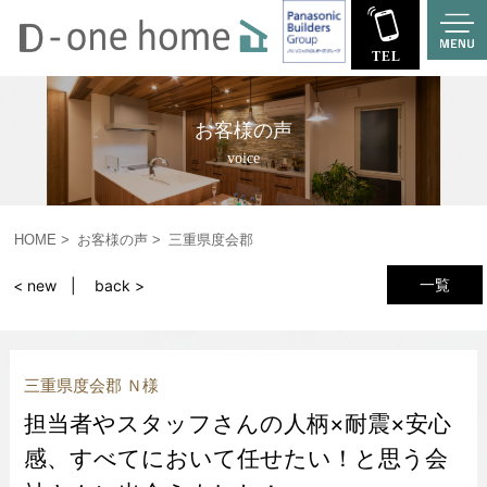
お客様の声
voice
HOME
お客様の声
三重県度会郡
一覧
< new
back >
三重県度会郡 Ｎ様
担当者やスタッフさんの人柄×耐震×安心
感、すべてにおいて任せたい！と思う会