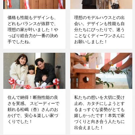
価格も性能もデザインも、
理想のモデルハウスとの出
どれもバランスが抜群で、
会い。デザインも性能も自
理想の家が叶いました！や
分たちにぴったりで、迷う
っぱり総合力が一番の決め
ことなくディーワンさんに
手でしたね。
お願いしました！
住んで納得！断熱性能の良
私たちの想いを大切に受け
さを実感。 スピーディーで
止め、カタチにしようとす
頼れる松嶋（杏）さんのお
るまっすぐな姿勢がとても
かげで、安心＆楽しい家づ
嬉しかったです！本気で家
くりでした！
づくりと向き合う人たちに
出会えました！