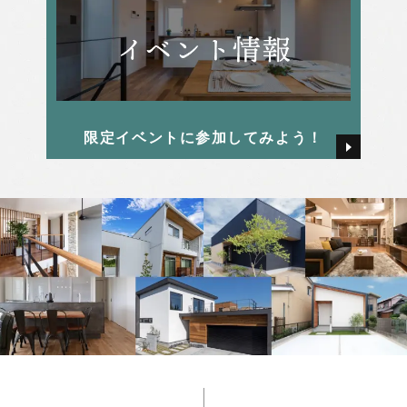
2025年2月
田島 かすみ
2025年1月
畑 颯氣
限定イベントに参加してみよう！
2024年12月
西本 早希
2024年11月
2024年10月
2024年9月
2024年8月