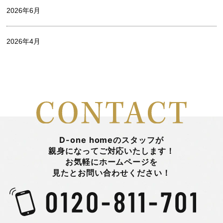
2026年6月
出口 詩麻
2026年4月
家づくり
2026年3月
山中 瞭平
2026年2月
山田陽登
2026年1月
平 まとい
D-one homeのスタッフが
親身になってご対応いたします！
お気軽にホームページを
2025年12月
新着情報
見たとお問い合わせください！
2025年11月
日々のこと