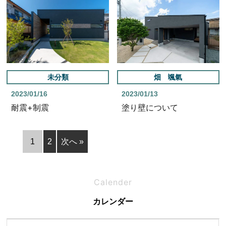
未分類
畑 颯氣
2023/01/16
2023/01/13
耐震+制震
塗り壁について
1
2
次へ »
Calender
カレンダー