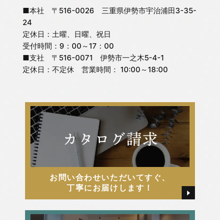
2025年10月
旭町モデルハウス
■本社 〒516-0026 三重県伊勢市宇治浦田3-35-
24
定休日：土曜、日曜、祝日
2025年9月
未分類
受付時間：9：00～17：00
■支社 〒516-0071 伊勢市一之木5-4-1
2025年8月
松嶋 杏奈
定休日：不定休 営業時間： 10:00～18:00
2025年7月
松嶋 直紀
2025年6月
松嶋 美千代
2025年5月
河俣 亜夢
お問い合わせいただいてすぐ、
2025年4月
牧戸厚樹
丁寧にお届けします！
2025年3月
田中 由起