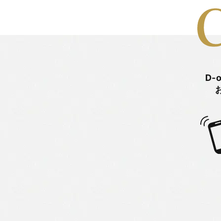
日々のこと
2025年12月
旭町モデルハウス
2025年11月
未分類
2025年10月
松嶋 杏奈
D-
2025年9月
松嶋 直紀
2025年8月
松嶋 美千代
2025年7月
河俣 亜夢
2025年6月
牧戸厚樹
2025年5月
田中 由起
2025年4月