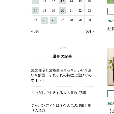
10
13
11
12
14
15
16
17
20
18
19
21
22
23
25
26
24
27
28
29
30
2023
社
« 3月
5月 »
New
最新の記事
注文住宅と規格住宅どっちがいい？違
いを解説！それぞれの特徴と選び方の
ポイント
土地探しで失敗する人の共通点5選
2023
ジャパンディとは？今人気の理由と取
り入れ方
【