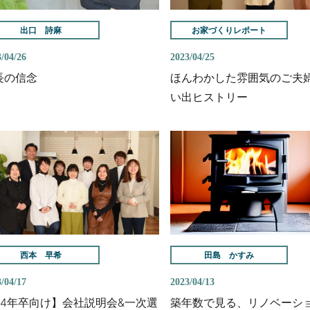
出口 詩麻
お家づくりレポート
/04/26
2023/04/25
長の信念
ほんわかした雰囲気のご夫
い出ヒストリー
西本 早希
田島 かすみ
/04/17
2023/04/13
24年卒向け】会社説明会&一次選
築年数で見る、リノベーシ