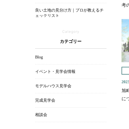
考
良い土地の見分け方｜プロが教えるチ
ェックリスト
吹き抜けは寒い？メリットと後悔しな
Category
いための設計ポイント
カテゴリー
Blog
イベント・見学会情報
2023
モデルハウス見学会
旭
に
完成見学会
相談会