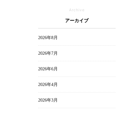
オフィシャルブログ
Archive
お家づくりレポート
アーカイブ
中村 麻衣
2026年8月
出口 詩麻
2026年7月
家づくり
2026年6月
山中 瞭平
2026年4月
山田陽登
2026年3月
平 まとい
2026年2月
新着情報
2026年1月