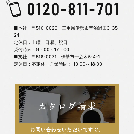
2025年11月
日々のこと
2025年10月
旭町モデルハウス
■本社 〒516-0026 三重県伊勢市宇治浦田3-35-
24
定休日：土曜、日曜、祝日
2025年9月
未分類
受付時間：9：00～17：00
■支社 〒516-0071 伊勢市一之木5-4-1
2025年8月
松嶋 杏奈
定休日：不定休 営業時間： 10:00～18:00
2025年7月
松嶋 直紀
2025年6月
松嶋 美千代
2025年5月
河俣 亜夢
お問い合わせいただいてすぐ、