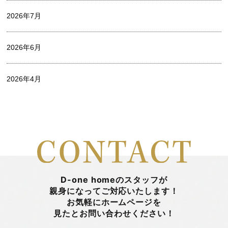
2026年7月
中村 麻衣
2026年6月
出口 詩麻
2026年4月
家づくり
2026年3月
山中 瞭平
2026年2月
山田陽登
2026年1月
平 まとい
D-one homeのスタッフが
親身になってご対応いたします！
お気軽にホームページを
2025年12月
新着情報
見たとお問い合わせください！