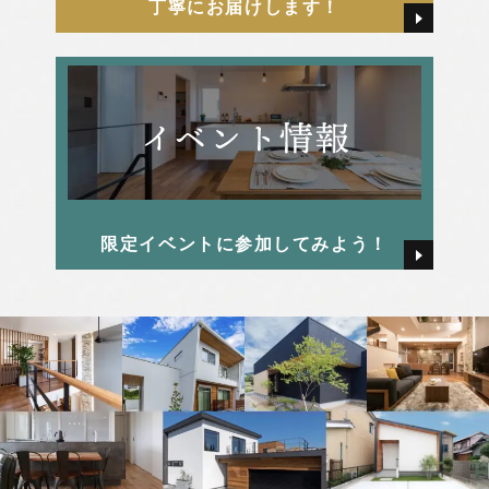
2025年4月
牧戸厚樹
丁寧にお届けします！
2025年3月
田中 由起
2025年2月
田島 かすみ
2025年1月
畑 颯氣
限定イベントに参加してみよう！
2024年12月
西本 早希
2024年11月
2024年10月
2024年9月