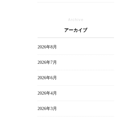
オフィシャルブログ
Archive
お家づくりレポート
アーカイブ
中村 麻衣
2026年8月
出口 詩麻
2026年7月
家づくり
2026年6月
山中 瞭平
2026年4月
山田陽登
2026年3月
平 まとい
2026年2月
新着情報