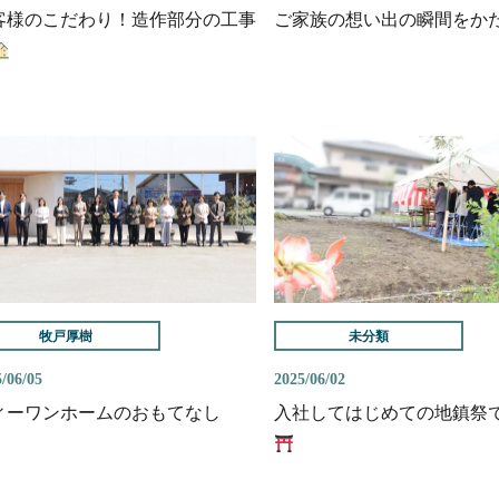
客様のこだわり！造作部分の工事
ご家族の想い出の瞬間をか
牧戸厚樹
未分類
/06/05
2025/06/02
ィーワンホームのおもてなし
入社してはじめての地鎮祭