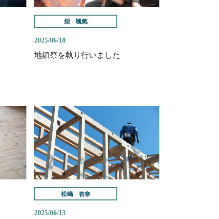
畑 颯氣
2025/06/18
地鎮祭を執り行いました
松嶋 杏奈
2025/06/13