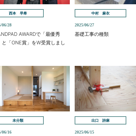
西本 早希
中村 麻衣
/06/28
2025/06/27
ANDPAD AWARDで「最優秀
基礎工事の種類
」と「ONE賞」をW受賞しまし
！
未分類
出口 詩麻
/06/16
2025/06/15