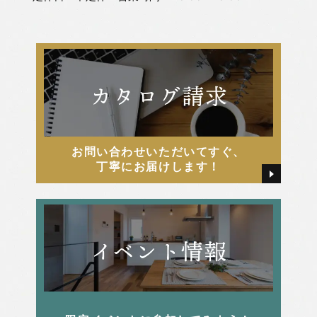
2025年7月
松嶋 直紀
2025年6月
松嶋 美千代
2025年5月
河俣 亜夢
お問い合わせいただいてすぐ、
2025年4月
牧戸厚樹
丁寧にお届けします！
2025年3月
田中 由起
2025年2月
田島 かすみ
2025年1月
畑 颯氣