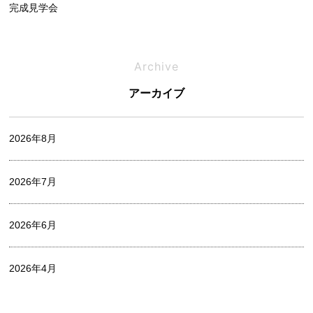
完成見学会
相談会
Archive
アーカイブ
オフィシャルブログ
2026年8月
お家づくりレポート
2026年7月
中村 麻衣
2026年6月
出口 詩麻
2026年4月
家づくり
2026年3月
山中 瞭平