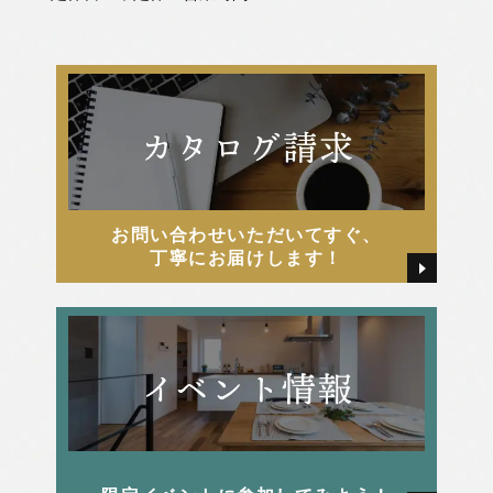
2025年7月
松嶋 直紀
2025年6月
松嶋 美千代
2025年5月
河俣 亜夢
お問い合わせいただいてすぐ、
2025年4月
牧戸厚樹
丁寧にお届けします！
2025年3月
田中 由起
2025年2月
田島 かすみ
2025年1月
畑 颯氣