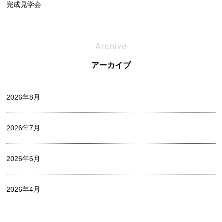
完成見学会
相談会
Archive
アーカイブ
オフィシャルブログ
2026年8月
お家づくりレポート
2026年7月
中村 麻衣
2026年6月
出口 詩麻
2026年4月
家づくり
2026年3月
山中 瞭平