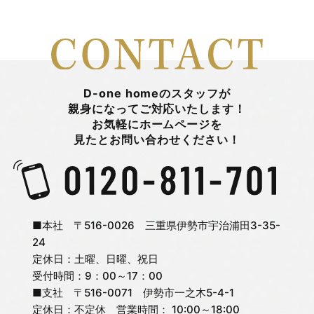
2026年2月
山田陽登
2026年1月
平 まとい
D-one homeのスタッフが
親身になってご対応いたします！
お気軽にホームページを
2025年12月
新着情報
見たとお問い合わせください！
2025年11月
日々のこと
2025年10月
旭町モデルハウス
■本社 〒516-0026 三重県伊勢市宇治浦田3-35-
24
定休日：土曜、日曜、祝日
2025年9月
未分類
受付時間：9：00～17：00
■支社 〒516-0071 伊勢市一之木5-4-1
2025年8月
松嶋 杏奈
定休日：不定休 営業時間： 10:00～18:00