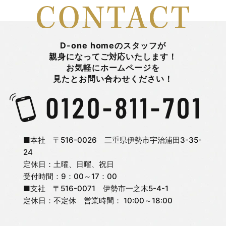
2026年2月
山田陽登
2026年1月
平 まとい
D-one homeのスタッフが
親身になってご対応いたします！
お気軽にホームページを
2025年12月
新着情報
見たとお問い合わせください！
2025年11月
日々のこと
2025年10月
旭町モデルハウス
■本社 〒516-0026 三重県伊勢市宇治浦田3-35-
24
定休日：土曜、日曜、祝日
2025年9月
未分類
受付時間：9：00～17：00
■支社 〒516-0071 伊勢市一之木5-4-1
2025年8月
松嶋 杏奈
定休日：不定休 営業時間： 10:00～18:00