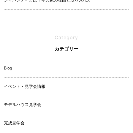
ジャパンディとは？今人気の理由と取り入れ方
良い土地の見分け方｜プロが教えるチェックリスト
Category
吹き抜けは寒い？メリットと後悔しないための設計ポイント
カテゴリー
Blog
イベント・見学会情報
モデルハウス見学会
完成見学会