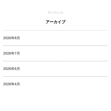
相談会
Archive
アーカイブ
オフィシャルブログ
2026年8月
お家づくりレポート
2026年7月
中村 麻衣
2026年6月
出口 詩麻
2026年4月
家づくり
2026年3月
山中 瞭平