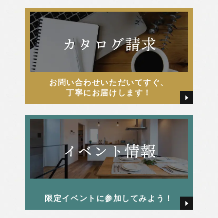
2025年7月
松嶋 直紀
2025年6月
松嶋 美千代
2025年5月
河俣 亜夢
お問い合わせいただいてすぐ、
2025年4月
牧戸厚樹
丁寧にお届けします！
2025年3月
田中 由起
2025年2月
田島 かすみ
2025年1月
畑 颯氣
限定イベントに参加してみよう！
2024年12月
西本 早希