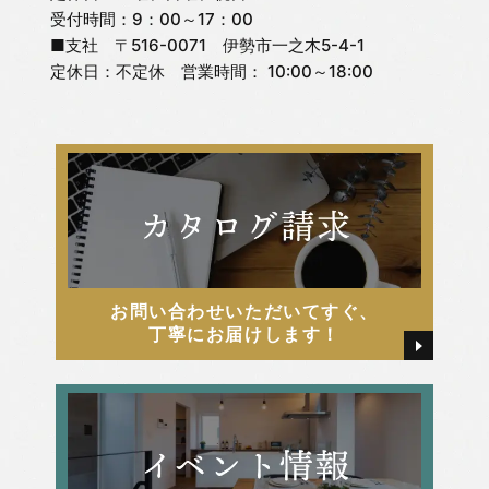
受付時間：9：00～17：00
■支社 〒516-0071 伊勢市一之木5-4-1
2025年8月
松嶋 杏奈
定休日：不定休 営業時間： 10:00～18:00
2025年7月
松嶋 直紀
2025年6月
松嶋 美千代
2025年5月
河俣 亜夢
お問い合わせいただいてすぐ、
2025年4月
牧戸厚樹
丁寧にお届けします！
2025年3月
田中 由起
2025年2月
田島 かすみ