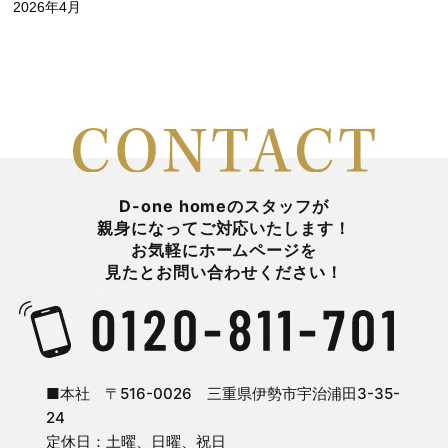
2026年4月
家づくり
2026年3月
山中 瞭平
2026年2月
山田陽登
2026年1月
平 まとい
D-one homeのスタッフが
親身になってご対応いたします！
お気軽にホームページを
2025年12月
新着情報
見たとお問い合わせください！
2025年11月
日々のこと
2025年10月
旭町モデルハウス
■本社 〒516-0026 三重県伊勢市宇治浦田3-35-
24
定休日：土曜、日曜、祝日
2025年9月
未分類