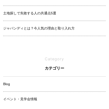
土地探しで失敗する人の共通点5選
ジャパンディとは？今人気の理由と取り入れ方
良い土地の見分け方｜プロが教えるチェックリスト
Category
吹き抜けは寒い？メリットと後悔しないための設計ポイント
カテゴリー
Blog
イベント・見学会情報