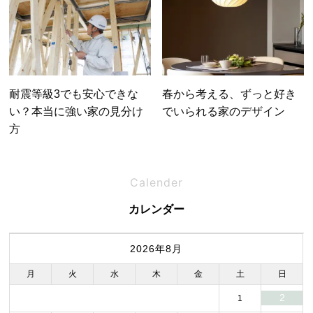
耐震等級3でも安心できな
春から考える、ずっと好き
い？本当に強い家の見分け
でいられる家のデザイン
方
Calender
カレンダー
2026年8月
月
火
水
木
金
土
日
2
1