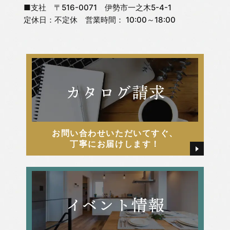
■支社 〒516-0071 伊勢市一之木5-4-1
2025年8月
松嶋 杏奈
定休日：不定休 営業時間： 10:00～18:00
2025年7月
松嶋 直紀
2025年6月
松嶋 美千代
2025年5月
河俣 亜夢
お問い合わせいただいてすぐ、
2025年4月
牧戸厚樹
丁寧にお届けします！
2025年3月
田中 由起
2025年2月
田島 かすみ