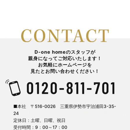
2026年3月
山中 瞭平
2026年2月
山田陽登
2026年1月
平 まとい
D-one homeのスタッフが
親身になってご対応いたします！
お気軽にホームページを
2025年12月
新着情報
見たとお問い合わせください！
2025年11月
日々のこと
2025年10月
旭町モデルハウス
■本社 〒516-0026 三重県伊勢市宇治浦田3-35-
24
定休日：土曜、日曜、祝日
2025年9月
未分類
受付時間：9：00～17：00