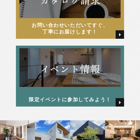
2025年5月
河俣 亜夢
お問い合わせいただいてすぐ、
2025年4月
牧戸厚樹
丁寧にお届けします！
2025年3月
田中 由起
2025年2月
田島 かすみ
2025年1月
畑 颯氣
限定イベントに参加してみよう！
2024年12月
西本 早希
2024年11月