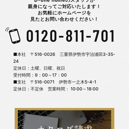
D-one homeのスタッフが
親身になってご対応いたします！
お気軽にホームページを
2025年12月
新着情報
見たとお問い合わせください！
2025年11月
日々のこと
2025年10月
旭町モデルハウス
■本社 〒516-0026 三重県伊勢市宇治浦田3-35-
24
定休日：土曜、日曜、祝日
2025年9月
未分類
受付時間：9：00～17：00
■支社 〒516-0071 伊勢市一之木5-4-1
2025年8月
松嶋 杏奈
定休日：不定休 営業時間： 10:00～18:00
2025年7月
松嶋 直紀
2025年6月
松嶋 美千代