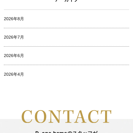
オフィシャルブログ
2026年8月
お家づくりレポート
2026年7月
中村 麻衣
2026年6月
出口 詩麻
2026年4月
家づくり
2026年3月
山中 瞭平
2026年2月
山田陽登
2026年1月
平 まとい